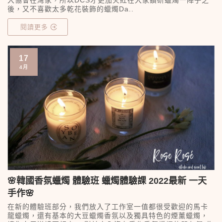
後，又不喜歡太多乾花裝飾的蠟燭Da..
閱讀更多
17
4月
🌸韓國香氛蠟燭 體驗班 蠟燭體驗課 2022最新 一天
手作🌸
在新的體驗班部分，我們放入了工作室一值都很受歡迎的馬卡
龍蠟燭，還有基本的大豆蠟燭香氛以及獨具特色的煙薰蠟燭，