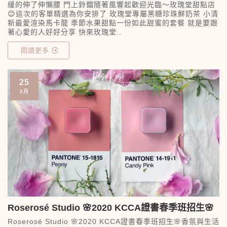
緩的伸了伸懶腰 門上鈴鐺隨著風響起歡迎光臨～玫瑰堂甜點店
😊這次的客單精選為你安排了 玫瑰堂專屬黑糖珍珠鮮奶茶 小清
新最愛渲染馬卡龍 季節水果甜點一份如此甜蜜的套餐 就是要跟
著心愛的人好好分享 快來玫瑰堂..
閱讀更多
25
2月
Roserosé Studio 🌸2020 KCCA證書春季班招生🌸
Roserosé Studio 🌸2020 KCCA證書春季班招生🌸香氛與生活