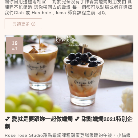
讓你自用送禮兩相宜。 對於完全沒有手作香氛蠟燭的朋友們 此
課程不能錯過 讓你帶回去的蠟燭 每一個都可以點燃或者在選擇
我們Clab 或 Hastbale , kcca 師資課程之前 可以..
閱讀更多
19
4月
💕 愛就是要跟妳一起做蠟燭 💕 甜點蠟燭2021特別企
劃
Rose rosé Studio甜點蠟燭課程甜蜜登場暖暖的午後，小貓緩