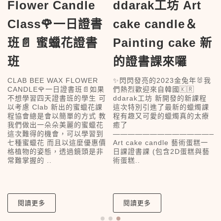
Flower Candle
ddarak工坊 Art
Class🌹一日證書
cake candle＆
樣
班📄 蜜蠟花證書
Painting cake 新
上
班
的證書課來囉
我
CLAB BEE WAX FLOWER
✨閃閃發亮的2023金兔年🐰我
CANDLE🌹一日證書班📄如果
們熱烈歡迎來自韓國🇰🇷
課
不想學習四天證書班的學生 可
ddarak工坊 新開發的新課程
以考慮 Clab 新出的蜜蠟花課
這次特別引進了最新的蠟燭課
程協會總是會以簡單的方式 教
程有趣又可愛的蠟燭真的太療
我們做出一朵朵美麗的蜜蠟花
癒了
這次難得的機會，可以學習到
——————————————
七種蜜蠟花 而且以這麼優惠價
Art cake candle 藝術蛋糕一
格植物的姿態，透過鏡頭是非
日課證書課 (包含2D蛋糕與藝
常難掌握的 ..
術蛋糕..
閱讀更多
閱讀更多