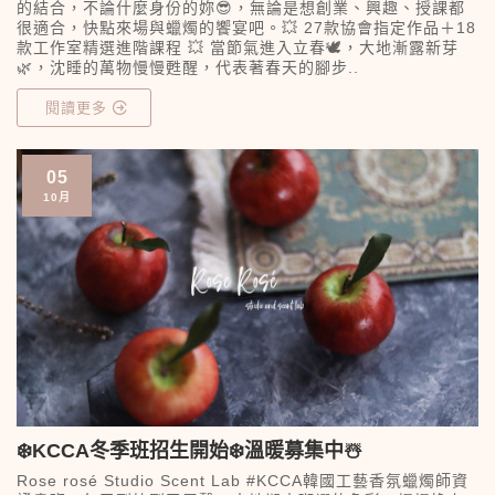
的結合，不論什麼身份的妳😎，無論是想創業、興趣、授課都
很適合，快點來場與蠟燭的饗宴吧。💥 27款協會指定作品＋18
款工作室精選進階課程 💥 當節氣進入立春🕊，大地漸露新芽
🌿，沈睡的萬物慢慢甦醒，代表著春天的腳步..
閱讀更多
05
10月
❄️KCCA冬季班招生開始❄️溫暖募集中☃️
Rose rosé Studio Scent Lab #KCCA韓國工藝香氛蠟燭師資