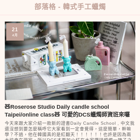
部落格 - 韓式手工蠟燭
21
4月
🧸Roserose Studio Daily candle school
Taipei/online class🧸 可愛的DCS蠟燭師資班來囉
今天來跟大家介紹一款新的證書Daily Candle School , 中文我
還沒想到要怎麼稱呼它大家看到一定會覺得，這麼簡單，幹嘛
學？不過，他在韓國真的是紅翻天！！！！！！也許是因為兩
大協會在灣家，所以DCS才更加火紅在大家鑽研蠟燭一陣子之