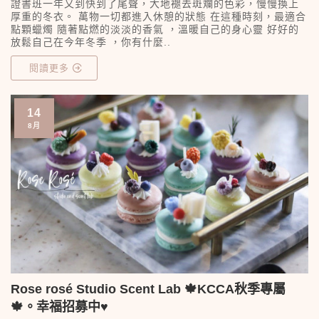
證書班一年又到快到了尾聲，大地褪去斑斕的色彩，慢慢換上
厚重的冬衣。 萬物一切都進入休憩的狀態 在這種時刻，最適合
點顆蠟燭 隨著點燃的淡淡的香氣 ，溫暖自己的身心靈 好好的
放鬆自己在今年冬季 ，你有什麼..
閱讀更多
14
8月
Rose rosé Studio Scent Lab 🍁KCCA秋季專屬
🍁。幸福招募中♥️