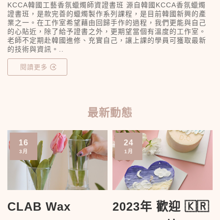
KCCA韓國工藝香氛蠟燭師資證書班 源自韓國KCCA香氛蠟燭
證書班，是款完善的蠟燭製作系列課程，是目前韓國新興的產
業之一。在工作室希望藉由回歸手作的過程，我們更能與自己
的心貼近，除了給予證書之外，更期望當個有溫度的工作室。
老師不定期赴韓國進修、充實自己，讓上課的學員可獲取最新
的技術與資訊。..
閱讀更多
最新動態
16
24
3月
1月
疑
CLAB Wax
2023年 歡迎 🇰🇷