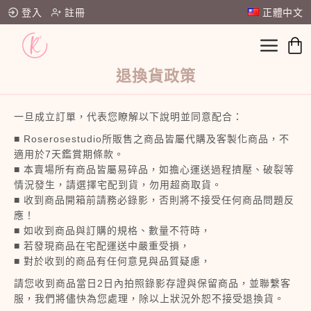
登入
註冊
正體中文
退換貨政策
一旦成立訂單，代表您瞭解以下說明並同意配合：
■ Roserosestudio所販售之商品皆屬代購及客製化商品，不
適用於7天鑑賞期條款。
■ 本賣場所有商品皆屬易碎品，如擔心運送過程擠壓、破裂等
情況發生，請選擇宅配到貨，勿用超商取貨。
■ 收到商品開箱前請務必錄影，否則將不接受任何商品問題反
應！
■ 如收到商品與訂購的規格、數量不符時，
■ 若發現商品在宅配運送中嚴重受損，
■ 對於收到的商品有任何意見與品質疑慮，
請您收到商品當日2日內拍照錄影存證與保留商品，並聯繫客
服，我們將儘快為您處理，除以上狀況外恕不接受退換貨。