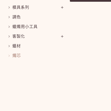
模具系列
調色
蠟燭用小工具
客製化
蠟材
燭芯