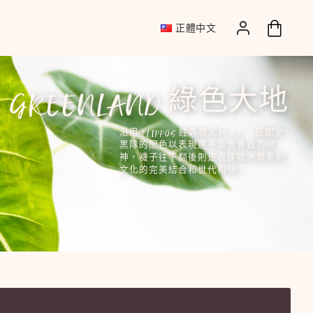
正體中文
GREENLAND 綠色大地
沿用 FLIPPOS 經典款式Tā moko，搭配全
黑隊的配色以表現選手英勇善戰的精
神，襪子往下翻後則是表達歐洲與毛利
文化的完美結合和世代相傳。