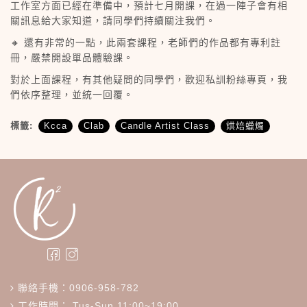
工作室方面已經在準備中，預計七月開課，在過一陣子會有相
關訊息給大家知道，請同學們持續關注我們。
🔸 還有非常的一點，此兩套課程，老師們的作品都有專利註
冊，嚴禁開設單品體驗課。
對於上面課程，有其他疑問的同學們，歡迎私訓粉絲專頁，我
們依序整理，並統一回覆。
標籤:
Kcca
Clab
Candle Artist Class
烘焙蠟燭
聯絡手機：0906-958-782
工作時間： Tus-Sun 11:00~19:00